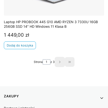
Laptop HP PROBOOK 445 G10 AMD RYZEN 3 7330U 16GB
256GB SSD 14" HD Windows 11 Klasa B
1 449,00 zł
Cena
Dodaj do koszyka
Strona
z 3
Przejdź do ostatniej st
Linki w stopce
ZAKUPY