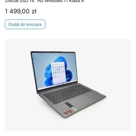
256GB SSD 14" HD Windows 11 Klasa A
1 499,00 zł
Cena
Dodaj do koszyka