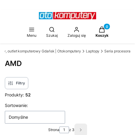
Produkty w koszy
Otwórz wyszukiwarkę
Menu
Szukaj
Zaloguj się
Koszyk
owy, outlet komputerowy Gdańsk | Otokomputery
Laptopy
Seria procesora
AMD
Filtry
Produkty:
52
Lista produktów
Sortowanie:
Domyślne
Strona
z 3
Następne produkty