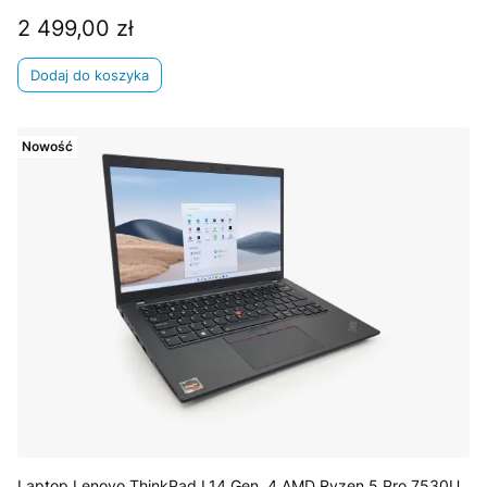
2 499,00 zł
Cena
Dodaj do koszyka
Nowość
Laptop Lenovo ThinkPad L14 Gen. 4 AMD Ryzen 5 Pro 7530U