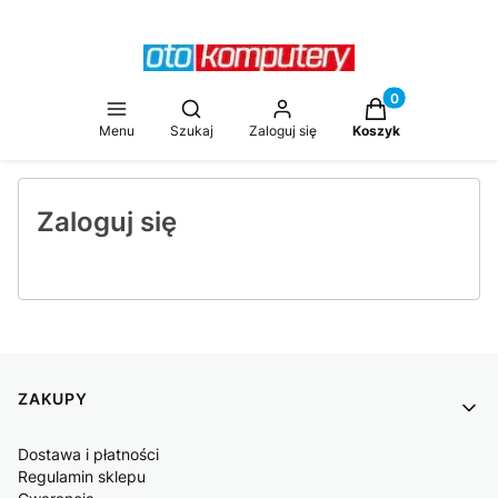
Produkty w koszy
Otwórz wyszukiwarkę
Menu
Szukaj
Zaloguj się
Koszyk
Zaloguj się
Linki w stopce
ZAKUPY
Dostawa i płatności
Regulamin sklepu