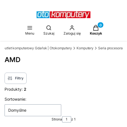
Produkty w koszy
Otwórz wyszukiwarkę
Menu
Szukaj
Zaloguj się
Koszyk
y, outlet komputerowy Gdańsk | Otokomputery
Komputery
Seria procesora
AMD
Filtry
Produkty:
2
Lista produktów
Sortowanie:
Domyślne
Strona
z 1