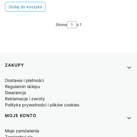
Dodaj do koszyka
Strona
z 1
Linki w stopce
ZAKUPY
Dostawa i płatności
Regulamin sklepu
Gwarancja
Reklamacje i zwroty
Polityka prywatności i plików cookies
MOJE KONTO
Moje zamówienia
Zarejestruj się