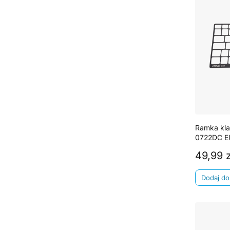
Ramka kla
0722DC E
49,99 z
Cena
Dodaj do