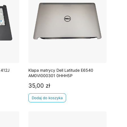
1412J
Klapa matrycy Dell Latitude E6540
AM0VI000301 0HHH5P
35,00 zł
Cena
Dodaj do koszyka