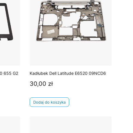
0 655 G2
Kadłubek Dell Latitude E6520 09NCD6
30,00 zł
Cena
Dodaj do koszyka