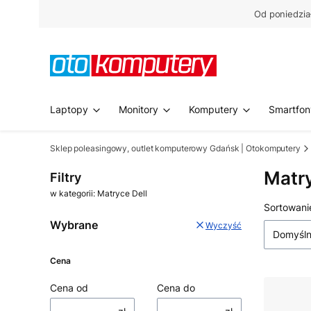
Od poniedzia
Laptopy
Monitory
Komputery
Smartfon
Sklep poleasingowy, outlet komputerowy Gdańsk | Otokomputery
Matry
Filtry
w kategorii: Matryce Dell
Lista
Sortowani
Wybrane
Wyczyść
Domyśl
Cena
Cena od
Cena do