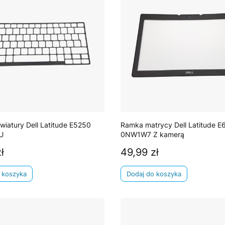
wiatury Dell Latitude E5250
Ramka matrycy Dell Latitude E
U
0NW1W7 Z kamerą
ł
49,99 zł
Cena
 koszyka
Dodaj do koszyka