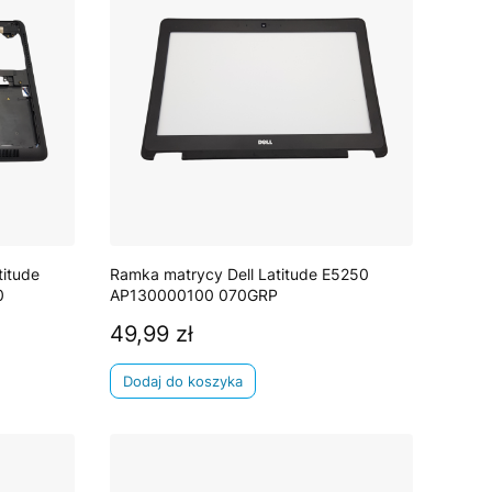
titude
Ramka matrycy Dell Latitude E5250
0
AP130000100 070GRP
49,99 zł
Cena
Dodaj do koszyka