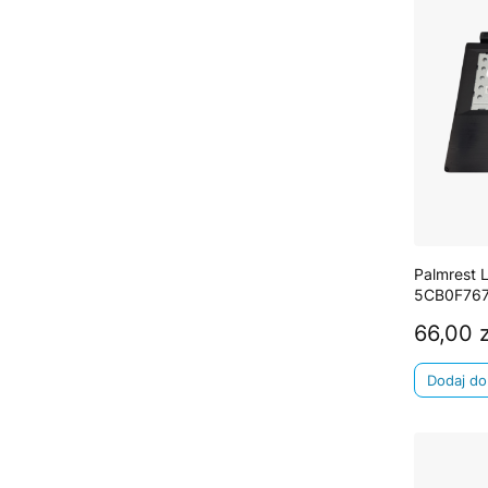
Palmrest 
5CB0F76
66,00 z
Cena
Dodaj do