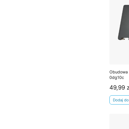
Obudowa m
0dg10c
49,99 z
Cena
Dodaj do