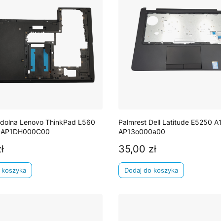
dolna Lenovo ThinkPad L560
Palmrest Dell Latitude E5250 A
 AP1DH000C00
AP13o000a00
ł
35,00 zł
Cena
 koszyka
Dodaj do koszyka