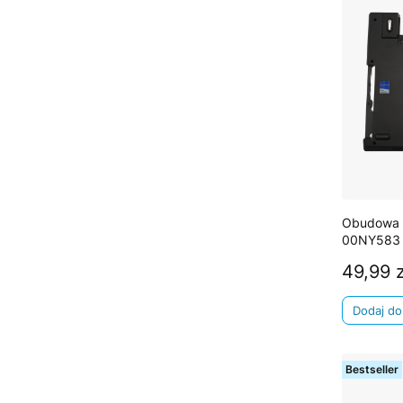
Obudowa 
00NY583
49,99 z
Cena
Dodaj do
Bestseller