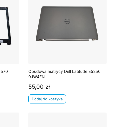
5570
Obudowa matrycy Dell Latitude E5250
0JW4FN
55,00 zł
Cena
Dodaj do koszyka