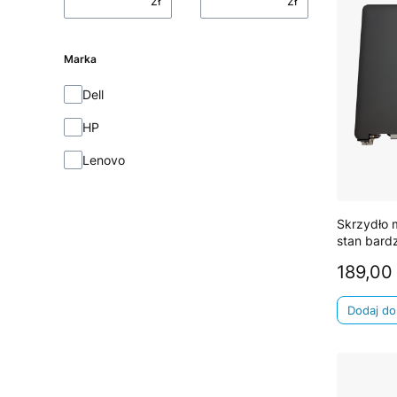
zł
zł
Marka
Marka
Dell
HP
Lenovo
Skrzydło 
stan bard
189,00 
Cena
Dodaj do