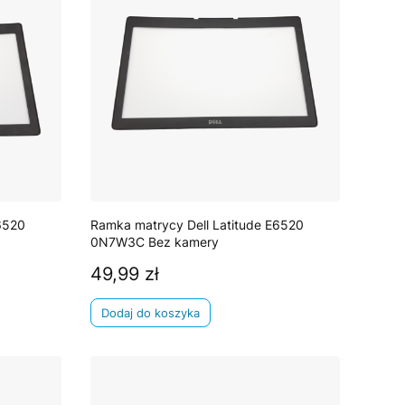
6520
Ramka matrycy Dell Latitude E6520
0N7W3C Bez kamery
49,99 zł
Cena
Dodaj do koszyka