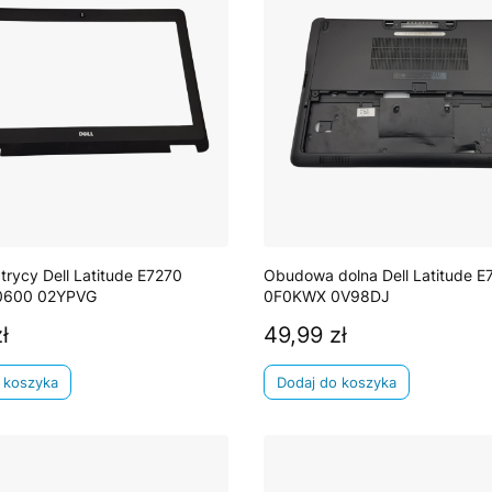
rycy Dell Latitude E7270
Obudowa dolna Dell Latitude E
0600 02YPVG
0F0KWX 0V98DJ
ł
49,99 zł
Cena
 koszyka
Dodaj do koszyka