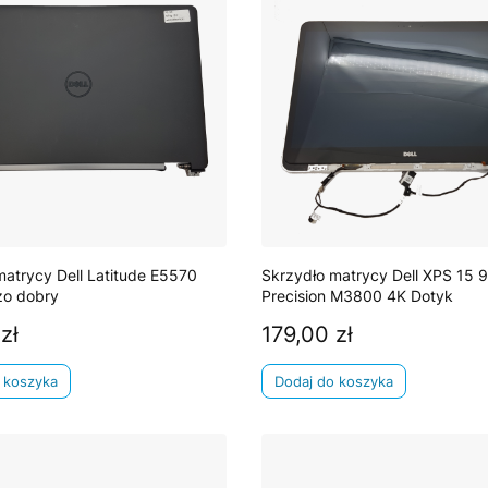
matrycy Dell Latitude E5570
Skrzydło matrycy Dell XPS 15 
zo dobry
Precision M3800 4K Dotyk
zł
179,00 zł
Cena
 koszyka
Dodaj do koszyka