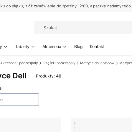
łku do piątku, złóż zamówienie do godziny 12:00, a paczkę nadamy tego
y
Tablety
Akcesoria
Blog
Kontakt
Akcesoria i podzespoły
Części i podzespoły
Matryce do laptopów
Matryce
ce Dell
Produkty:
40
 produktów
e:
ne