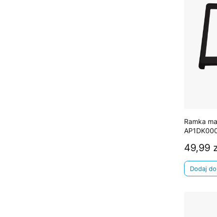
Ramka mat
AP1DK00
49,99 z
Cena
Dodaj do