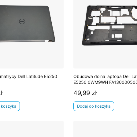
atrycy Dell Latitude E5250
Obudowa dolna laptopa Dell La
E5250 0WM9WH FA13000050
ł
49,99 zł
Cena
 koszyka
Dodaj do koszyka