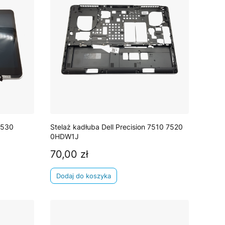
9530
Stelaż kadłuba Dell Precision 7510 7520
0HDW1J
70,00 zł
Cena
Dodaj do koszyka