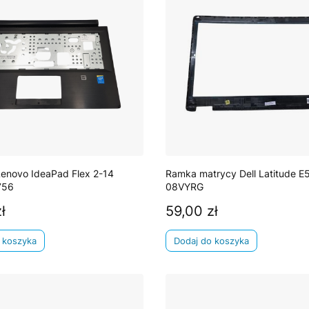
Lenovo IdeaPad Flex 2-14
Ramka matrycy Dell Latitude E
756
08VYRG
ł
59,00 zł
Cena
 koszyka
Dodaj do koszyka