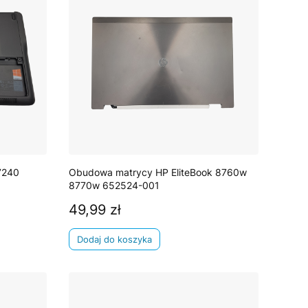
7240
Obudowa matrycy HP EliteBook 8760w
8770w 652524-001
49,99 zł
Cena
Dodaj do koszyka