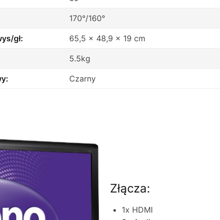
:
170°/160°
ys/gł:
65,5 x 48,9 x 19 cm
5.5kg
wy:
Czarny
Złącza:
1x HDMI