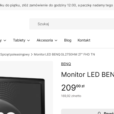
łku do piątku, złóż zamówienie do godziny 12:00, a paczkę nadamy tego
y
Tablety
Akcesoria
Blog
Kontakt
Sprzęt poleasingowy
Monitor LED BENQ GL2750HM 27" FHD TN
BENQ
Monitor LED BE
209
00 zł
169
,
92 zł
netto
Powi