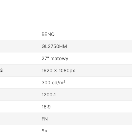
BENQ
GL2750HM
27" matowy
ć:
1920 x 1080px
300 cd/m²
1200:1
16:9
:
FN
5s