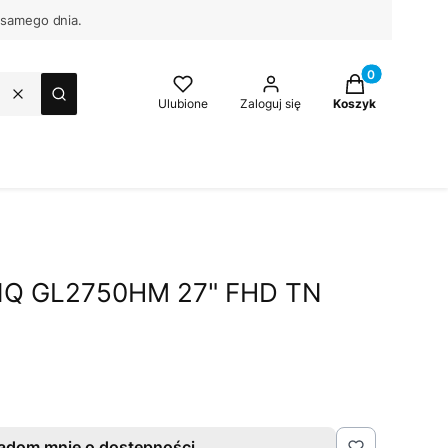
 samego dnia.
Produkty w kos
Wyczyść
Szukaj
Ulubione
Zaloguj się
Koszyk
NQ GL2750HM 27" FHD TN
adom mnie o dostępności